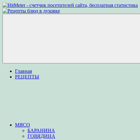
Перейти
к
Рецепты
Рецепты
содержимому
блюд
вкусных
в
блюд
духовке
для
приготовления
в
духовке
Меню
Главная
РЕЦЕПТЫ
МЯСО
БАРАНИНА
ГОВЯДИНА