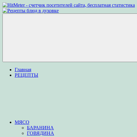
Перейти
к
Рецепты
Рецепты
содержимому
блюд
вкусных
в
блюд
духовке
для
приготовления
в
духовке
Меню
Главная
РЕЦЕПТЫ
МЯСО
БАРАНИНА
ГОВЯДИНА