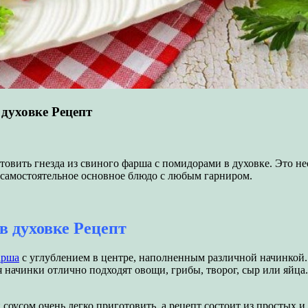
 духовке Рецепт
овить гнезда из свиного фарша с помидорами в духовке. Это не
ак самостоятельное основное блюдо с любым гарниром.
в духовке Рецепт
арша
с углублением в центре, наполненным различной начинкой.
ля начинки отлично подходят овощи, грибы, творог, сыр или яйц
 соусом очень легко приготовить, а рецепт состоит из простых 