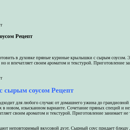
оусом Рецепт
овить в духовке пряные куриные крылышки с сырым соусом. Это
 но и впечатляет своим ароматом и текстурой. Приготовление за
с сырым соусом Рецепт
подходит для любого случая: от домашнего ужина до грандиозно
 их в новом, изысканном варианте. Сочетание пряных специй и 
атляет своим ароматом и текстурой. Приготовление занимает не 
дают неповторимый вкусовой дуэт. Сырный соус придает блюду 