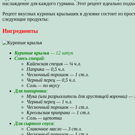
наслаждение для каждого гурмана. Этот рецепт идеально подхо
Рецепт вкусных куриных крылышек в духовке состоит из прос
следующие продукты:
Ингредиенты
Куриные крылья
— 12 штук
Смесь специй
:
Кайенская специя — ¼ ч.л.
Паприка — 0,5 ч.л.
Чесночный порошок — 1 ст.л.
Черный перец — 0,5 ч.л.
Соль — по вкусу
Для панировки
:
Мука (или разрыхлитель для хрустящей корочки) — 
Черный перец — 1 ч.л.
Чесночный порошок — 1 ст.л.
Креольская приправа — 1 ст.л.
Соль — щепотка
Для сырного соуса
:
Сливочное масло — 3 ст.л.
Чесночный порошок — 1 ст.л.