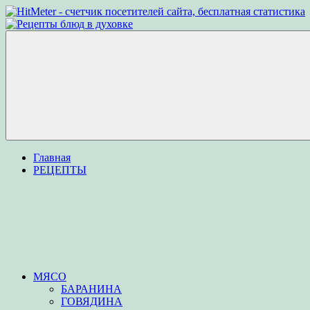
Перейти
к
Рецепты
Рецепты
содержимому
блюд
вкусных
в
блюд
духовке
для
приготовления
в
духовке
Меню
Главная
РЕЦЕПТЫ
МЯСО
БАРАНИНА
ГОВЯДИНА