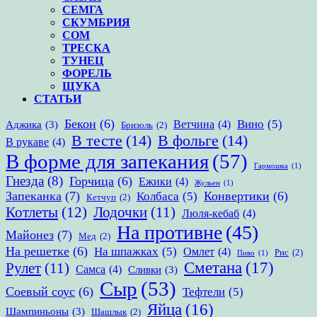
СЕМГА
СКУМБРИЯ
СОМ
ТРЕСКА
ТУНЕЦ
ФОРЕЛЬ
ЩУКА
СТАТЬИ
Бекон
(6)
Вино
(5)
Ветчина
(4)
Аджика
(3)
Бризоль
(2)
В тесте
(14)
В фольге
(14)
В рукаве
(4)
В форме для запекания
(57)
Гармошка
(1)
Гнезда
(8)
Горчица
(6)
Ежики
(4)
Жульен
(1)
Запеканка
(7)
Конвертики
(6)
Колбаса
(5)
Кетчуп
(2)
Котлеты
(12)
Лодочки
(11)
Люля-кебаб
(4)
На противне
(45)
Майонез
(7)
Мед
(2)
На решетке
(6)
На шпажках
(5)
Омлет
(4)
Рис
(2)
Пиво
(1)
Сметана
(17)
Рулет
(11)
Самса
(4)
Сливки
(3)
Сыр
(53)
Соевый соус
(6)
Тефтели
(5)
Яйца
(16)
Шампиньоны
(3)
Шашлык
(2)