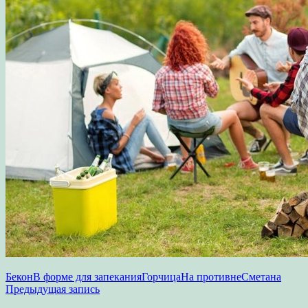
Бекон
В форме для запекания
Горчица
На противне
Сметана
Навигация
Предыдущая запись