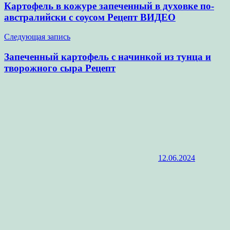
по
Картофель в кожуре запеченный в духовке по-
записям
австралийски с соусом Рецепт ВИДЕО
Следующая запись
Запеченный картофель с начинкой из тунца и
творожного сыра Рецепт
12.06.2024