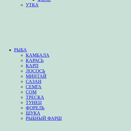
УТКА
РЫБА
КАМБАЛА
КАРАСЬ
КАРП
ЛОСОСЬ
МИНТАЙ
САЗАН
СЕМГА
СОМ
ТРЕСКА
ТУНЕЦ
ФОРЕЛЬ
ЩУКА
РЫБНЫЙ ФАРШ