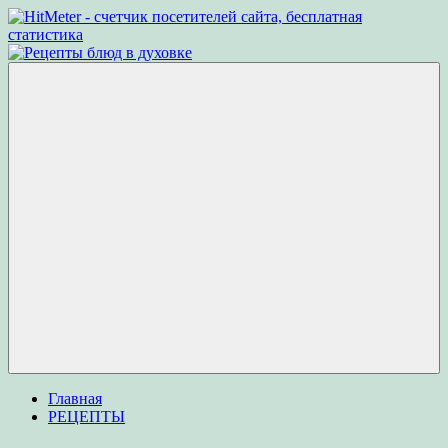
Перейти
к
Рецепты
Рецепты
содержимому
блюд
вкусных
в
блюд
духовке
для
приготовления
в
духовке
Меню
Главная
РЕЦЕПТЫ