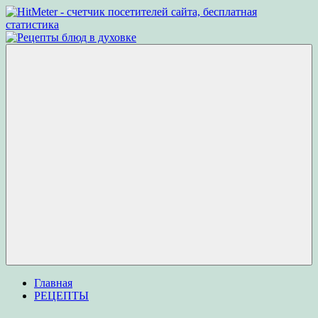
Перейти
к
Рецепты
Рецепты
содержимому
блюд
вкусных
в
блюд
духовке
для
приготовления
в
духовке
Меню
Главная
РЕЦЕПТЫ