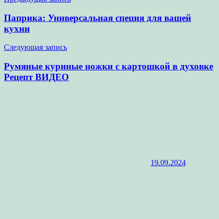
Навигация
по
Паприка: Универсальная специя для вашей
записям
кухни
Следующая запись
Румяные куриные ножки с картошкой в духовке
Рецепт ВИДЕО
19.09.2024