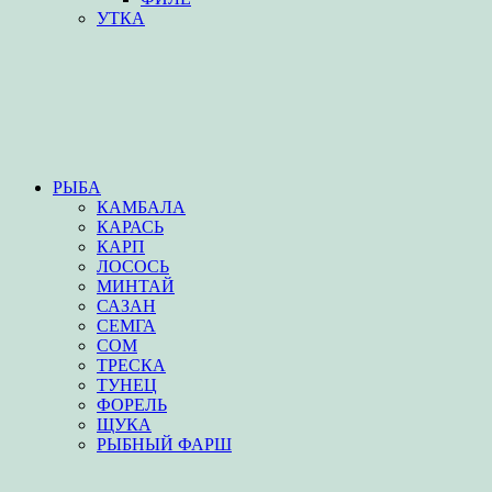
УТКА
РЫБА
КАМБАЛА
КАРАСЬ
КАРП
ЛОСОСЬ
МИНТАЙ
САЗАН
СЕМГА
СОМ
ТРЕСКА
ТУНЕЦ
ФОРЕЛЬ
ЩУКА
РЫБНЫЙ ФАРШ