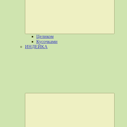
меню
Целиком
Кусочками
ИНДЕЙКА
Разверн
дочерне
меню