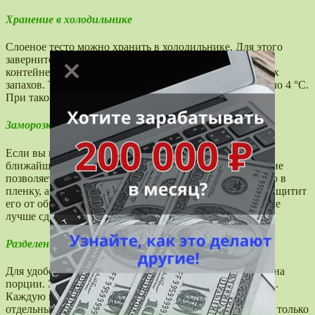
Хранение в холодильнике
Слоеное тесто можно хранить в холодильнике. Для этого
заверните его в пленку или положите в герметичный
контейнер. Это защитит от высыхания и нежелательных
запахов. Температура в холодильнике должна быть около 4 °C.
При таком хранении оно останется свежим на 2-3 дня.
Заморозка слоеного теста
Если вы не планируете использовать слоеное тесто в
ближайшее время, его лучше заморозить. Замораживание
позволяет сохранить его до 2-3 месяцев. Оберните тесто в
пленку, а затем поместите в пакет для заморозки. Это защитит
его от образования льда и обморожения. При разморозке
лучше сделать это в холодильнике за ночь.
Разделение на порции
Для удобства хранения, рекомендуется разделить тесто на
порции. Это облегчит его использование в дальнейшем.
Каждую порцию оберните в пленку или поместите в
отдельные контейнеры. Так вы сможете размораживать только