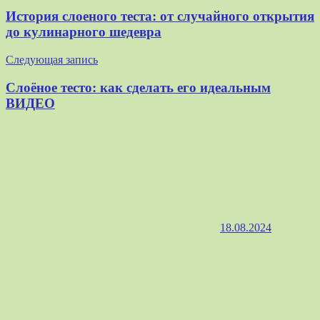
по
История слоеного теста: от случайного открытия
записям
до кулинарного шедевра
Следующая запись
Слоёное тесто: как сделать его идеальным
ВИДЕО
18.08.2024