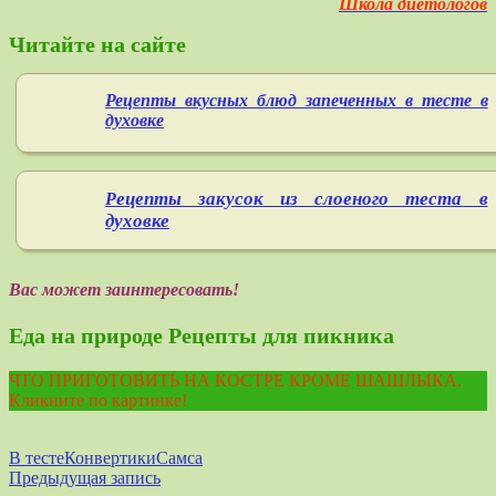
Школа диетологов
Читайте на сайте
Рецепты вкусных блюд запеченных в тесте в
духовке
ецепты закусок из слоеного теста в
Р
духовке
Вас может заинтересовать!
Еда на природе Рецепты для пикника
ЧТО ПРИГОТОВИТЬ НА КОСТРЕ КРОМЕ ШАШЛЫКА.
Кликните по картинке!
В тесте
Конвертики
Самса
Навигация
Предыдущая запись