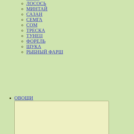
ЛОСОСЬ
МИНТАЙ
САЗАН
СЕМГА
СОМ
ТРЕСКА
ТУНЕЦ
ФОРЕЛЬ
ЩУКА
РЫБНЫЙ ФАРШ
ОВОЩИ
Развернуть
дочернее
меню