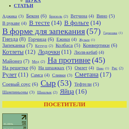
ЩУКА
СТАТЬИ
Бекон
(6)
Вино
(5)
Ветчина
(4)
Аджика
(3)
Бризоль
(2)
В тесте
(14)
В фольге
(14)
В рукаве
(4)
В форме для запекания
(57)
Гармошка
(1)
Гнезда
(8)
Горчица
(6)
Ежики
(4)
Жульен
(1)
Запеканка
(7)
Конвертики
(6)
Колбаса
(5)
Кетчуп
(2)
Котлеты
(12)
Лодочки
(11)
Люля-кебаб
(4)
На противне
(45)
Майонез
(7)
Мед
(2)
На решетке
(6)
На шпажках
(5)
Омлет
(4)
Рис
(2)
Пиво
(1)
Сметана
(17)
Рулет
(11)
Самса
(4)
Сливки
(3)
Сыр
(53)
Соевый соус
(6)
Тефтели
(5)
Яйца
(16)
Шампиньоны
(3)
Шашлык
(2)
ПОСЕТИТЕЛИ