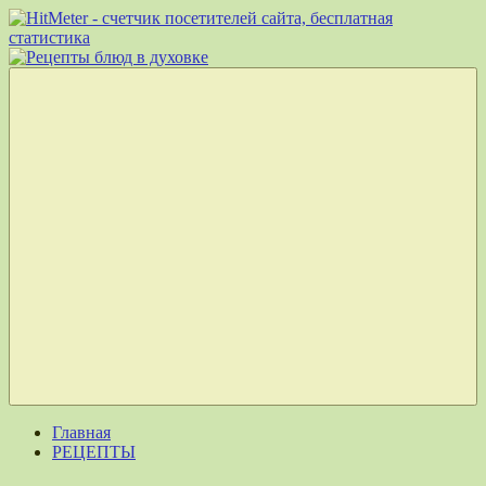
Перейти
к
Рецепты
Рецепты
содержимому
блюд
вкусных
в
блюд
духовке
для
приготовления
в
духовке
Меню
Главная
РЕЦЕПТЫ