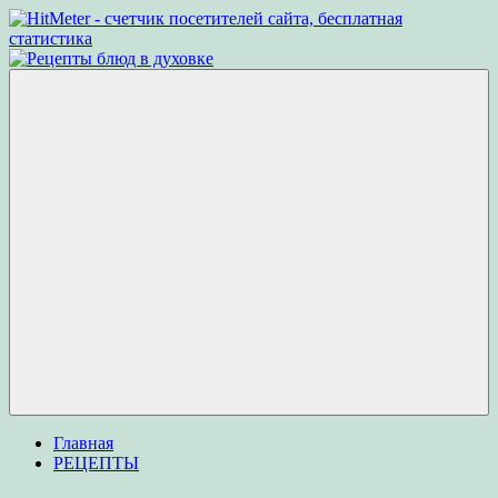
Перейти
к
Рецепты
Рецепты
содержимому
блюд
вкусных
в
блюд
духовке
для
приготовления
в
духовке
Меню
Главная
РЕЦЕПТЫ