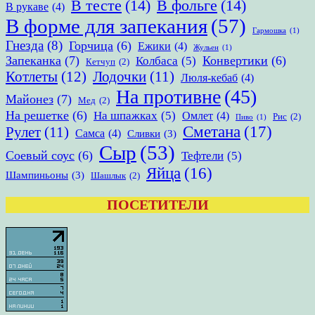
В тесте
(14)
В фольге
(14)
В рукаве
(4)
В форме для запекания
(57)
Гармошка
(1)
Гнезда
(8)
Горчица
(6)
Ежики
(4)
Жульен
(1)
Запеканка
(7)
Конвертики
(6)
Колбаса
(5)
Кетчуп
(2)
Котлеты
(12)
Лодочки
(11)
Люля-кебаб
(4)
На противне
(45)
Майонез
(7)
Мед
(2)
На решетке
(6)
На шпажках
(5)
Омлет
(4)
Рис
(2)
Пиво
(1)
Сметана
(17)
Рулет
(11)
Самса
(4)
Сливки
(3)
Сыр
(53)
Соевый соус
(6)
Тефтели
(5)
Яйца
(16)
Шампиньоны
(3)
Шашлык
(2)
ПОСЕТИТЕЛИ