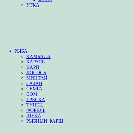
УТКА
РЫБА
КАМБАЛА
КАРАСЬ
КАРП
ЛОСОСЬ
МИНТАЙ
САЗАН
СЕМГА
СОМ
ТРЕСКА
ТУНЕЦ
ФОРЕЛЬ
ЩУКА
РЫБНЫЙ ФАРШ